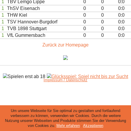
1
TBV Lemgo Lippe
0
0
0:0
1
ThSV Eisenach
0
0
0:0
1
THW Kiel
0
0
0:0
1
TSV Hannover-Burgdorf
0
0
0:0
1
TVB 1898 Stuttgart
0
0
0:0
1
VfL Gummersbach
0
0
0:0
Zurück zur Homepage
Impressum / Datenschutz
Um unsere Webseite für Sie optimal zu gestalten und fortlaufend
verbessern zu können, verwenden wir Cookies. Durch die weitere
Nutzung unserer Webseiten und Produkte stimmen Sie der Verwendung
von Cookies zu.
Mehr erfahren
·
Akzeptieren