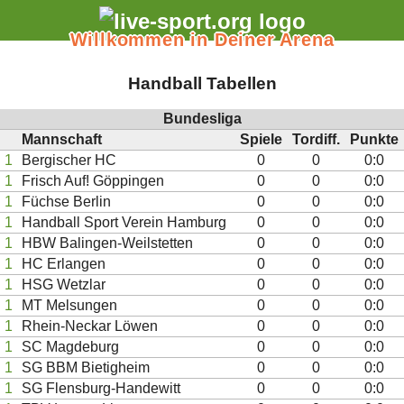
Willkommen in Deiner Arena
Handball Tabellen
Bundesliga
Mannschaft
Spiele
Tordiff.
Punkte
1
Bergischer HC
0
0
0:0
1
Frisch Auf! Göppingen
0
0
0:0
1
Füchse Berlin
0
0
0:0
1
Handball Sport Verein Hamburg
0
0
0:0
1
HBW Balingen-Weilstetten
0
0
0:0
1
HC Erlangen
0
0
0:0
1
HSG Wetzlar
0
0
0:0
1
MT Melsungen
0
0
0:0
1
Rhein-Neckar Löwen
0
0
0:0
1
SC Magdeburg
0
0
0:0
1
SG BBM Bietigheim
0
0
0:0
1
SG Flensburg-Handewitt
0
0
0:0